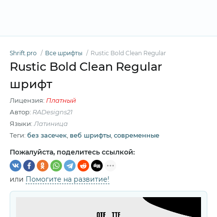
Shrift.pro
Все шрифты
Rustic Bold Clean Regular
Rustic Bold Clean Regular
шрифт
Лицензия:
Платный
Автор:
RADesigns21
Языки:
Латиница
Теги:
без засечек
,
веб шрифты
,
современные
Пожалуйста, поделитесь ссылкой:
или
Помогите на развитие!