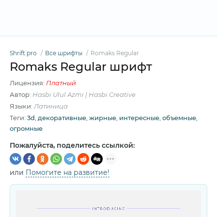
Shrift.pro
Все шрифты
Romaks Regular
Romaks Regular шрифт
Лицензия:
Платный
Автор:
Hasbi Ulul Azmi | Hasbi Creative
Языки:
Латиница
Теги:
3d
,
декоративные
,
жирные
,
интересные
,
объемные
,
огромные
Пожалуйста, поделитесь ссылкой:
или
Помогите на развитие!