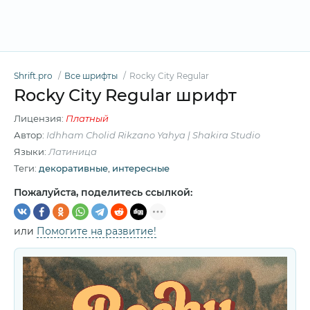
Shrift.pro
Все шрифты
Rocky City Regular
Rocky City Regular шрифт
Лицензия:
Платный
Автор:
Idhham Cholid Rikzano Yahya | Shakira Studio
Языки:
Латиница
Теги:
декоративные
,
интересные
Пожалуйста, поделитесь ссылкой:
или
Помогите на развитие!