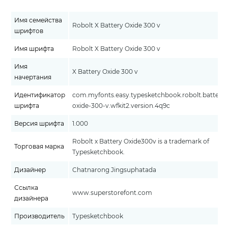
Имя семейства
Robolt X Battery Oxide 300 v
шрифтов
Имя шрифта
Robolt X Battery Oxide 300 v
Имя
X Battery Oxide 300 v
начертания
Идентификатор
com.myfonts.easy.typesketchbook.robolt.battery-
шрифта
oxide-300-v.wfkit2.version.4q9c
Версия шрифта
1.000
Robolt x Battery Oxide300v is a trademark of
Торговая марка
Typesketchbook.
Дизайнер
Chatnarong Jingsuphatada
Ссылка
www.superstorefont.com
дизайнера
Производитель
Typesketchbook