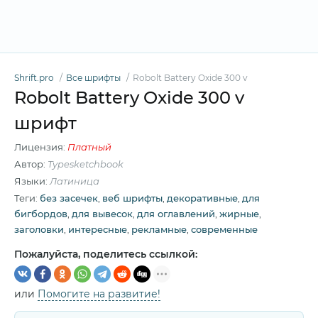
Shrift.pro
Все шрифты
Robolt Battery Oxide 300 v
Robolt Battery Oxide 300 v
шрифт
Лицензия:
Платный
Автор:
Typesketchbook
Языки:
Латиница
Теги:
без засечек
,
веб шрифты
,
декоративные
,
для
бигбордов
,
для вывесок
,
для оглавлений
,
жирные
,
заголовки
,
интересные
,
рекламные
,
современные
Пожалуйста, поделитесь ссылкой:
или
Помогите на развитие!