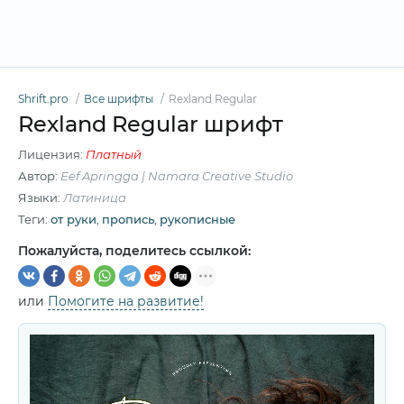
Shrift.pro
Все шрифты
Rexland Regular
Rexland Regular шрифт
Лицензия:
Платный
Автор:
Eef Apringga | Namara Creative Studio
Языки:
Латиница
Теги:
от руки
,
пропись
,
рукописные
Пожалуйста, поделитесь ссылкой:
или
Помогите на развитие!