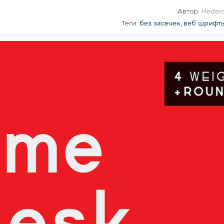
Автор:
Hedera
Теги:
без засечек
,
веб шрифт