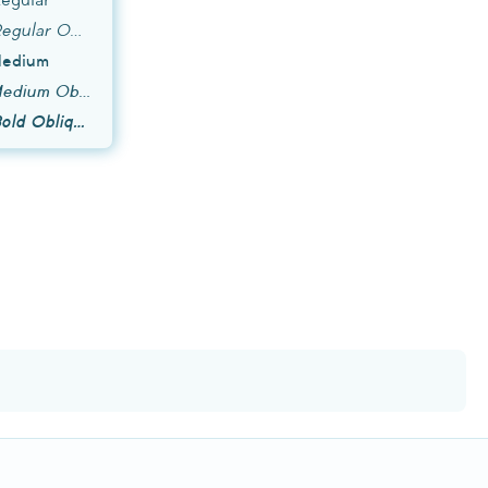
Regime Grotesk Regular Oblique
Medium
Regime Grotesk Medium Oblique
Regime Grotesk Bold Oblique