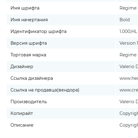
Имя шрифта
Regime 
Имя начертания
Bold
Идентификатор шрифта
1.000;HL
Версия шрифта
Version 
Торговая марка
Regime M
Дизайнер
Valerio 
Ссылка дизайнера
www.hed
Ссылка на продавца(вендора)
www.cre
Производитель
Valerio 
Копирайт
Copyrigh
Описание
Copyrigh