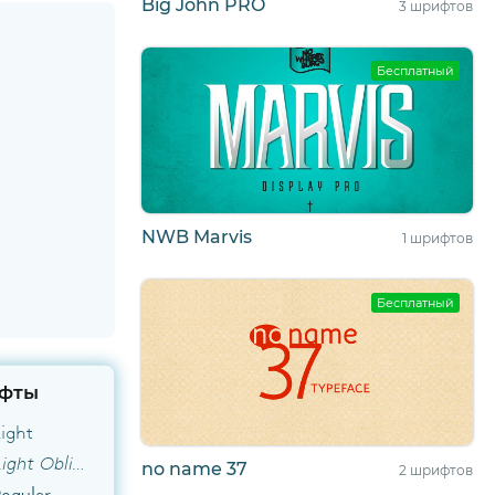
Big John PRO
3 шрифтов
Бесплатный
NWB Marvis
1 шрифтов
Бесплатный
фты
ight
Regime Grotesk Light Oblique
no name 37
2 шрифтов
egular