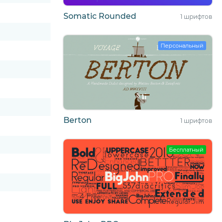
Somatic Rounded
1 шрифтов
Персональный
Berton
1 шрифтов
Бесплатный