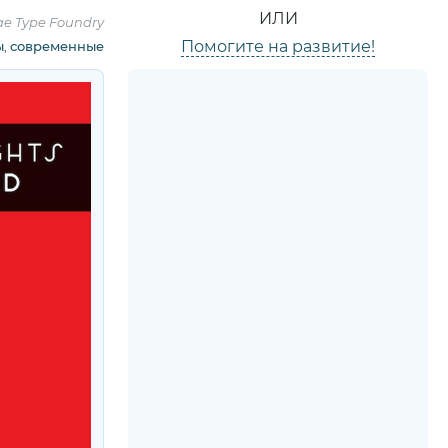
ИЛИ
e Type Foundry
Помогите на развитие!
ы
,
современные