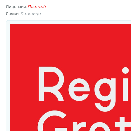
Лицензия:
Платный
Языки:
Латиница