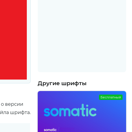
Другие шрифты
Бесплатный
 о версии
айла шрифта.