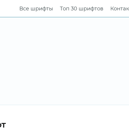
Все шрифты
Топ 30 шрифтов
Конта
фт