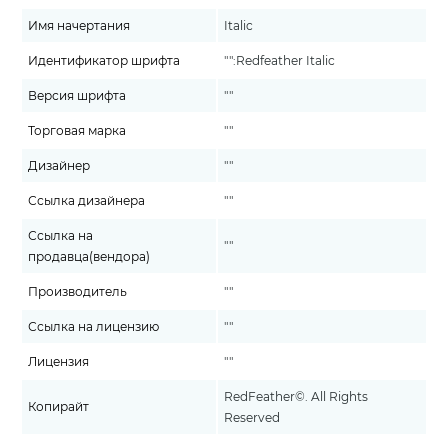
Имя начертания
Italic
Идентификатор шрифта
"":Redfeather Italic
Версия шрифта
""
Торговая марка
""
Дизайнер
""
Ссылка дизайнера
""
Ссылка на
""
продавца(вендора)
Производитель
""
Ссылка на лицензию
""
Лицензия
""
RedFeather©. All Rights
Копирайт
Reserved