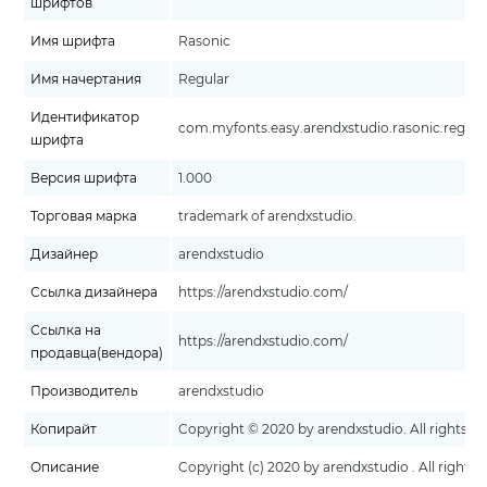
шрифтов
Имя шрифта
Rasonic
Имя начертания
Regular
Идентификатор
com.myfonts.easy.arendxstudio.rasonic.regula
шрифта
Версия шрифта
1.000
Торговая марка
trademark of arendxstudio.
Дизайнер
arendxstudio
Ссылка дизайнера
https://arendxstudio.com/
Ссылка на
https://arendxstudio.com/
продавца(вендора)
Производитель
arendxstudio
Копирайт
Copyright © 2020 by arendxstudio. All rights re
Описание
Copyright (c) 2020 by arendxstudio . All rights 