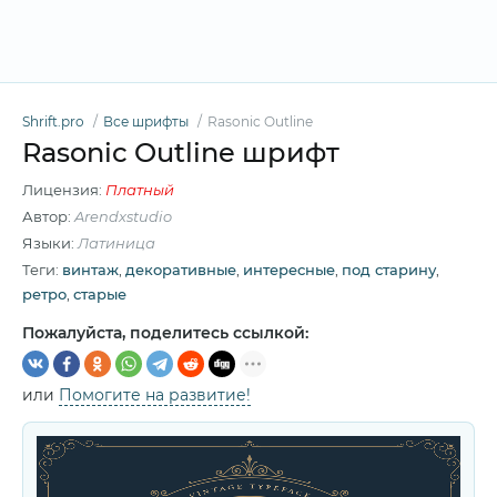
Shrift.pro
Все шрифты
Rasonic Outline
Rasonic Outline шрифт
Лицензия:
Платный
Автор:
Arendxstudio
Языки:
Латиница
Теги:
винтаж
,
декоративные
,
интересные
,
под старину
,
ретро
,
старые
Пожалуйста, поделитесь ссылкой:
или
Помогите на развитие!