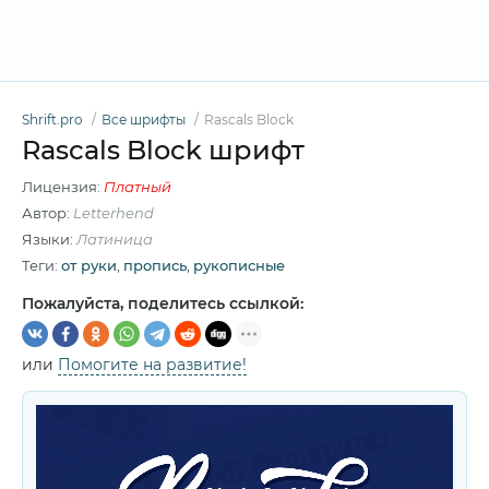
Shrift.pro
Все шрифты
Rascals Block
Rascals Block шрифт
Лицензия:
Платный
Автор:
Letterhend
Языки:
Латиница
Теги:
от руки
,
пропись
,
рукописные
Пожалуйста, поделитесь ссылкой:
или
Помогите на развитие!