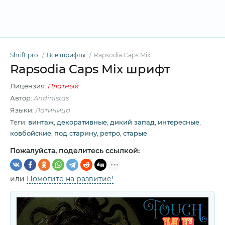
Shrift.pro
Все шрифты
Rapsodia Caps Mix
Rapsodia Caps Mix шрифт
Лицензия:
Платный
Автор:
Andinistas
Языки:
Латиница
Теги:
винтаж
,
декоративные
,
дикий запад
,
интересные
,
ковбойские
,
под старину
,
ретро
,
старые
Пожалуйста, поделитесь ссылкой:
или
Помогите на развитие!