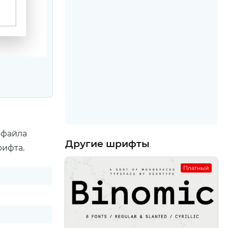
 файла
Другие шрифты
рифта.
Платный