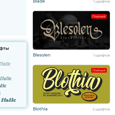
Blade
1 шрифтов
Платный
фты
Blesolen
1 шрифтов
talic
Платный
Italic
lic
k
 Italic
Blothia
2 шрифтов