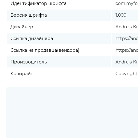
Идентификатор шрифта
com.myfont
Версия шрифта
1.000
Дизайнер
Andrejs K
Ссылка дизайнера
https://an
Ссылка на продавца(вендора)
https://an
Производитель
Andrejs K
Копирайт
Copyright