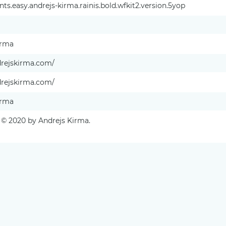
s.easy.andrejs-kirma.rainis.bold.wfkit2.version.5yop
irma
drejskirma.com/
drejskirma.com/
irma
 © 2020 by Andrejs Kirma.