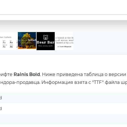
рифте
Rainis Bold
. Ниже приведена таблица о версии
ендора-продавца. Информация взята с "TTF" файла ш
d
d