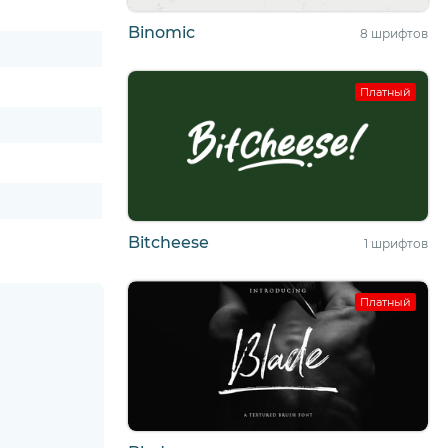
Binomic
8 шрифтов
Платный
Bitcheese
1 шрифтов
Платный