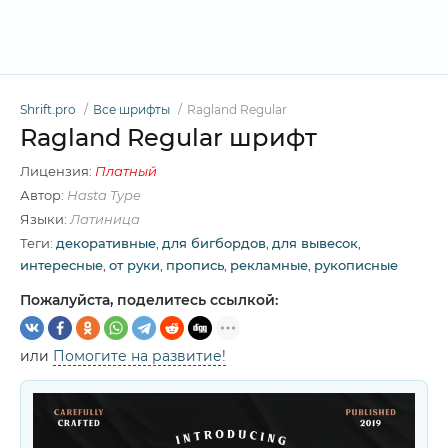
Shrift.pro
Все шрифты
Ragland Regular
Ragland Regular шрифт
Лицензия:
Платный
Автор:
Hasta Type
Языки:
Латиница
Теги:
декоративные
,
для бигбордов
,
для вывесок
,
интересные
,
от руки
,
пропись
,
рекламные
,
рукописные
Пожалуйста, поделитесь ссылкой:
или
Помогите на развитие!