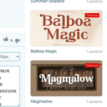
Summer Shadow
1 шрифтов
Платный
0
Balboa Magic
1 шрифтов
Платный
Magmalow
1 шрифтов