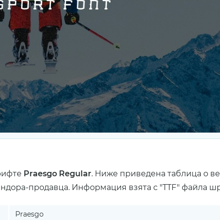
рифте
Praesgo Regular
. Ниже приведена таблица о в
ендора-продавца. Информация взята с "TTF" файла ш
Praesgo