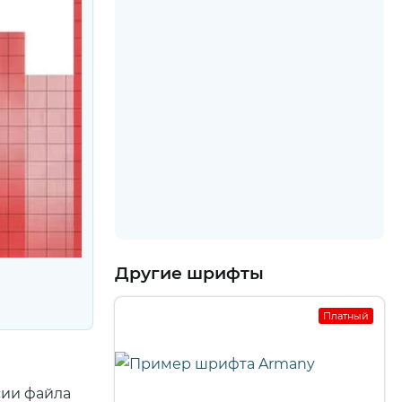
Другие шрифты
Платный
сии файла