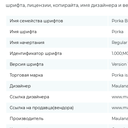
шрифта, лицензии, копирайта, имя дизайнера и в
Имя семейства шрифтов
Porka B
Имя шрифта
Porka
Имя начертания
Regular
Идентификатор шрифта
1.000;M
Версия шрифта
Version 
Торговая марка
Porka is
Дизайнер
Maulana
Ссылка дизайнера
www.mau
Ссылка на продавца(вендора)
www.mau
Производитель
Maulana