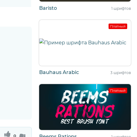
Baristo
1 шрифтов
Платный
Bauhaus Arabic
3 шрифтов
Платный
0
Beems Rations
1 шрифтов