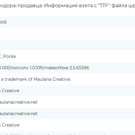
ендора-продавца. Информация взята с "TTF" файла ш
old
C ;Porka
1.000;hotconv 1.0.109;makeotfexe 2.5.65596
 a trademark of Maulana Creative.
 Creative
lanacreative.net
lanacreative.net
 Creative