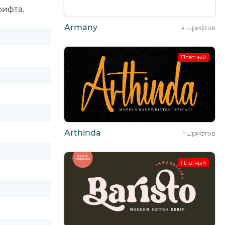
рифта.
Armany
4 шрифтов
Платный
Arthinda
1 шрифтов
Платный