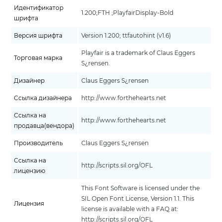
Идентификатор
1.200;FTH ;PlayfairDisplay-Bold
шрифта
Версия шрифта
Version 1.200; ttfautohint (v1.6)
Playfair is a trademark of Claus Eggers
Торговая марка
S¿rensen.
Дизайнер
Claus Eggers S¿rensen
Ссылка дизайнера
http://www.forthehearts.net
Ссылка на
http://www.forthehearts.net
продавца(вендора)
Производитель
Claus Eggers S¿rensen
Ссылка на
http://scripts.sil.org/OFL
лицензию
This Font Software is licensed under the
SIL Open Font License, Version 1.1. This
Лицензия
license is available with a FAQ at:
http://scripts.sil.org/OFL