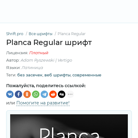
Shrift.pro
Все шрифты
Planca Regular
Planca Regular шрифт
Лицензия:
Платный
Автор:
Adam Ryszewski | Vertigo
Языки:
Латиница
Теги:
без засечек
,
веб шрифты
,
современные
Пожалуйста, поделитесь ссылкой:
или
Помогите на развитие!