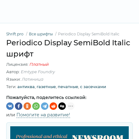
Shrift.pro
Все шрифты
Periodico Display SemiBold Italic
Periodico Display SemiBold Italic
шрифт
Лицензия:
Платный
Автор:
Emtype Foundry
Языки:
Латиница
Теги:
антиква
,
газетные
,
печатные
,
с засечками
Пожалуйста, поделитесь ссылкой:
или
Помогите на развитие!