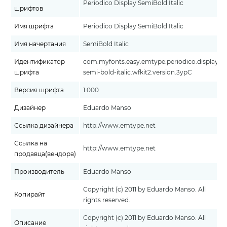
Periodico Display SemiBold Italic
шрифтов
Имя шрифта
Periodico Display SemiBold Italic
Имя начертания
SemiBold Italic
Идентификатор
com.myfonts.easy.emtype.periodico.display-
шрифта
semi-bold-italic.wfkit2.version.3ypC
Версия шрифта
1.000
Дизайнер
Eduardo Manso
Ссылка дизайнера
http://www.emtype.net
Ссылка на
http://www.emtype.net
продавца(вендора)
Производитель
Eduardo Manso
Copyright (c) 2011 by Eduardo Manso. All
Копирайт
rights reserved.
Copyright (c) 2011 by Eduardo Manso. All
Описание