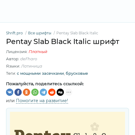
Shrift.pro
Все шрифты
Pentay Slab Black Italic
Pentay Slab Black Italic шрифт
Лицензия:
Платный
Автор:
deFharo
Языки:
Латиница
Теги:
c мощными засечками
,
брусковые
Пожалуйста, поделитесь ссылкой:
или
Помогите на развитие!