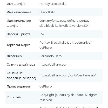
Имя шрифта
Pentay Black Italic
Имя начертания
Black Italic
Идентификатор
com.myfonts.easy.defharo.pentay-
шрифта
slab.black-italic.wfkit2.version.534i
Версия шрифта
1.528
Pentay Black Italic is a trademark of
Торговая марка
deFharo.
Дизайнер
Fernando Haro
Ссылка дизайнера
https://defharo.com
Ссылка на
https://defharo.com/fonts/pentay-slab/
продавца(вендора)
Производитель
deFharo
Copyright (c) 2018 by deFharo. All rights
Копирайт
reserved.