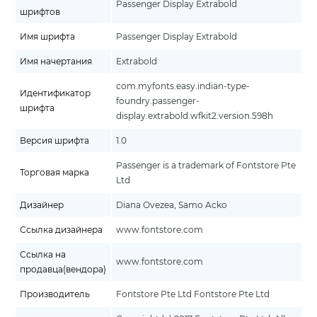
Passenger Display Extrabold
шрифтов
Имя шрифта
Passenger Display Extrabold
Имя начертания
Extrabold
com.myfonts.easy.indian-type-
Идентификатор
foundry.passenger-
шрифта
display.extrabold.wfkit2.version.598h
Версия шрифта
1.0
Passenger is a trademark of Fontstore Pte
Торговая марка
Ltd
Дизайнер
Diana Ovezea, Samo Acko
Ссылка дизайнера
www.fontstore.com
Ссылка на
www.fontstore.com
продавца(вендора)
Производитель
Fontstore Pte Ltd Fontstore Pte Ltd