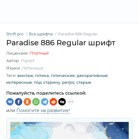
Shrift.pro
Все шрифты
Paradise 886 Regular
Paradise 886 Regular шрифт
Лицензия:
Платный
Автор:
Fiqiart
Языки:
Латиница
Теги:
винтаж
,
готика
,
готические
,
декоративные
,
интересные
,
под старину
,
ретро
,
старые
Пожалуйста, поделитесь ссылкой:
или
Помогите на развитие!