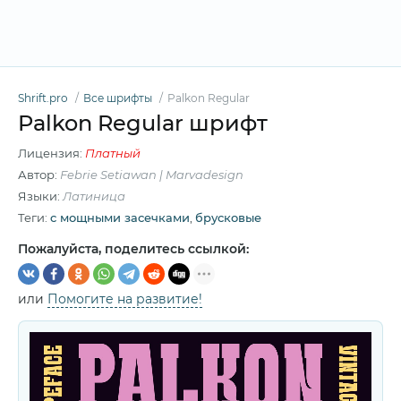
Shrift.pro
Все шрифты
Palkon Regular
Palkon Regular шрифт
Лицензия:
Платный
Автор:
Febrie Setiawan | Marvadesign
Языки:
Латиница
Теги:
c мощными засечками
,
брусковые
Пожалуйста, поделитесь ссылкой:
или
Помогите на развитие!