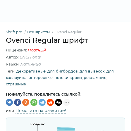
Shrift.pro
Все шрифты
Ovenci Regular
Ovenci Regular шрифт
Лицензия:
Платный
Автор:
ENCI Fonts
Языки:
Латиница
Теги:
декоративные
,
для бигбордов
,
для вывесок
,
для
хэллоуина
,
интересные
,
потеки крови
,
рекламные
,
страшные
Пожалуйста, поделитесь ссылкой:
или
Помогите на развитие!