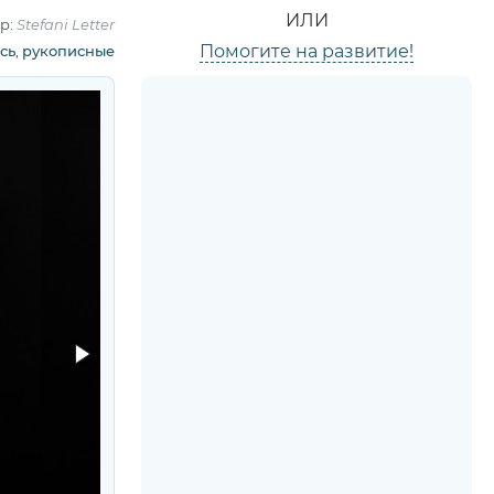
ИЛИ
р:
Stefani Letter
Помогите на развитие!
сь
,
рукописные