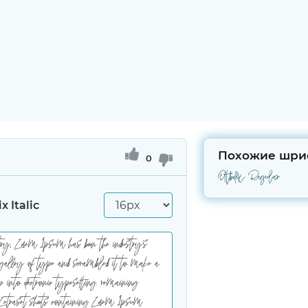
Похожие шри
0
Ottbelix Regular
x Italic