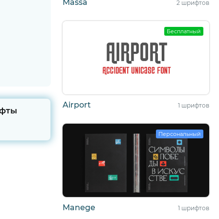
Massa
2 шрифтов
Бесплатный
Airport
1 шрифтов
фты
Персональный
Manege
1 шрифтов