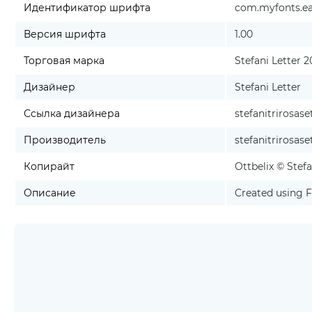
Идентификатор шрифта
com.myfonts.easy
Версия шрифта
1.00
Торговая марка
Stefani Letter 
Дизайнер
Stefani Letter
Ссылка дизайнера
stefanitrirosas
Производитель
stefanitrirosas
Копирайт
Ottbelix © Stefa
Описание
Created using 