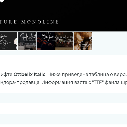
рифте
Ottbelix Italic
. Ниже приведена таблица о верс
ендора-продавца. Информация взята с "TTF" файла ш