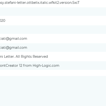
.stefani-letter.ottbelix.italic.wfkit2.version.5xcT
2020
etiati@gmail.com
etiati@gmail.com
ni Letter. All Rights Reserved
FontCreator 12 from High-Logic.com