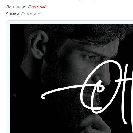
Лицензия:
Платный
Языки:
Латиница