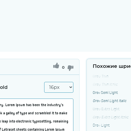
Похожие шри
0
Orev Thin
Orev Thin Italic
old
Orev Semi Light
Orev Semi Light Italic
Orev Extra Light
Orev Extra Light Italic
Orev Light