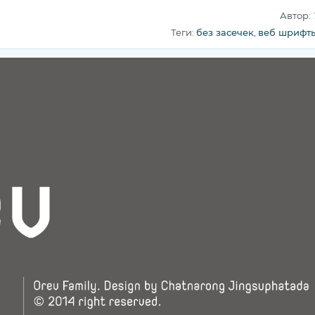
Автор:
Теги:
без засечек
,
веб шрифт