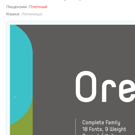
Лицензия:
Платный
Языки:
Латиница