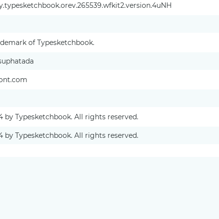
.typesketchbook.orev.265539.wfkit2.version.4uNH
rademark of Typesketchbook.
suphatada
ont.com
4 by Typesketchbook. All rights reserved.
4 by Typesketchbook. All rights reserved.