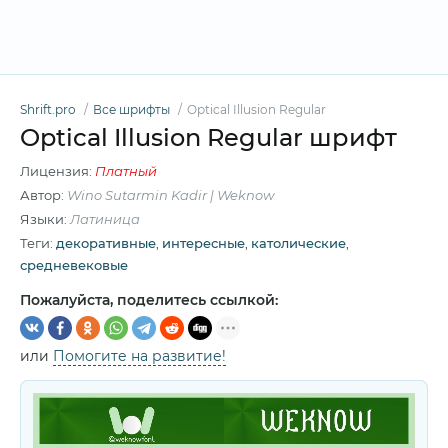
Shrift.pro
Все шрифты
Optical Illusion Regular
Optical Illusion Regular шрифт
Лицензия:
Платный
Автор:
Wino Sutarmin Kadir | Weknow
Языки:
Латиница
Теги:
декоративные
,
интересные
,
католические
,
средневековые
Пожалуйста, поделитесь ссылкой:
или
Помогите на развитие!