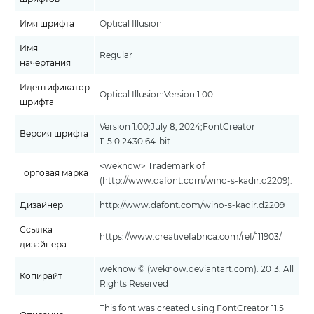
Имя шрифта
Optical Illusion
Имя
Regular
начертания
Идентификатор
Optical Illusion:Version 1.00
шрифта
Version 1.00;July 8, 2024;FontCreator
Версия шрифта
11.5.0.2430 64-bit
<weknow>¨ Trademark of
Торговая марка
(http://www.dafont.com/wino-s-kadir.d2209).
Дизайнер
http://www.dafont.com/wino-s-kadir.d2209
Ссылка
https://www.creativefabrica.com/ref/111903/
дизайнера
weknow © (weknow.deviantart.com). 2013. All
Копирайт
Rights Reserved
This font was created using FontCreator 11.5