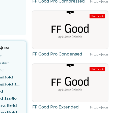
FF Good Pro Compressed
14 шрифтов
Платный
фты
FF Good Pro Condensed
14 шрифтов
ht
ular
Платный
ic
miBold
Olivette CF DemiBold Italic
ld
d Italic
tra Bold
FF Good Pro Extended
14 шрифтов
Olivette CF Extra Bold Italic