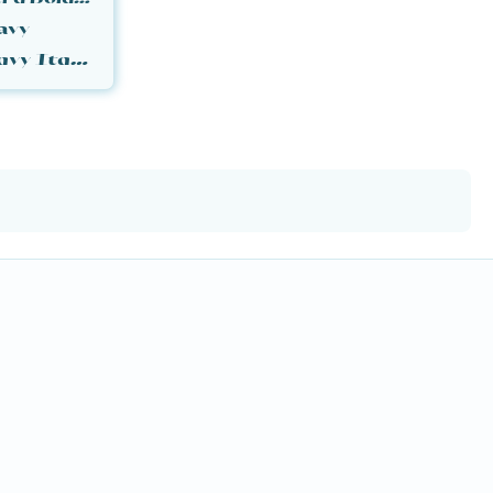
avy
Olivette CF Heavy Italic