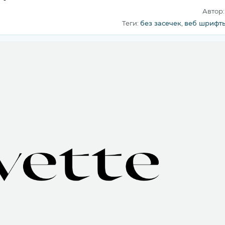
Автор
Теги:
без засечек
,
веб шрифт