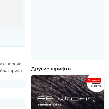
а о версии
Другие шрифты
айла шрифта.
Платный