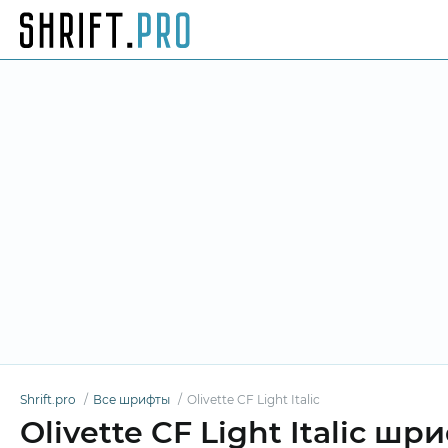
Shrift.pro
Все шрифты
Olivette CF Light Italic
Olivette CF Light Italic шр