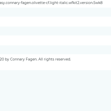
y.connary-fagen.olivette-cf.light-italic.wfkit2.version.5wk8
0 by Connary Fagen. All rights reserved.