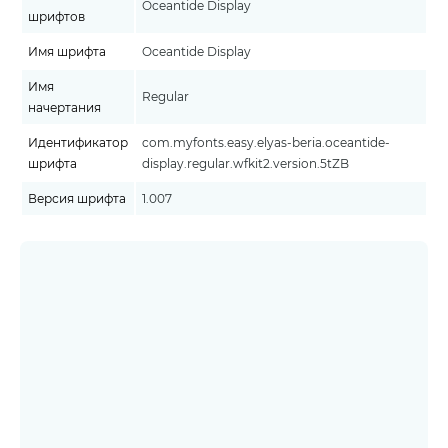
Oceantide Display
шрифтов
Имя шрифта
Oceantide Display
Имя
Regular
начертания
Идентификатор
com.myfonts.easy.elyas-beria.oceantide-
шрифта
display.regular.wfkit2.version.5tZB
Версия шрифта
1.007