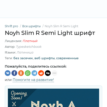
Shrift.pro
Все шрифты
Noyh Slim R Semi Light
Noyh Slim R Semi Light шрифт
Лицензия:
Платный
Автор:
Typesketchbook
Языки:
Латиница
Теги:
без засечек
,
веб шрифты
,
современные
Пожалуйста, поделитесь ссылкой:
или
Помогите на развитие!