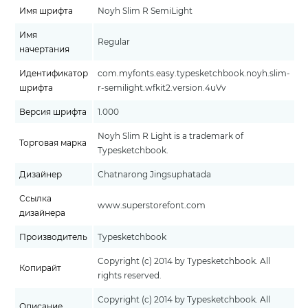
Имя шрифта
Noyh Slim R SemiLight
Имя
Regular
начертания
Идентификатор
com.myfonts.easy.typesketchbook.noyh.slim-
шрифта
r-semilight.wfkit2.version.4uVv
Версия шрифта
1.000
Noyh Slim R Light is a trademark of
Торговая марка
Typesketchbook.
Дизайнер
Chatnarong Jingsuphatada
Ссылка
www.superstorefont.com
дизайнера
Производитель
Typesketchbook
Copyright (c) 2014 by Typesketchbook. All
Копирайт
rights reserved.
Copyright (c) 2014 by Typesketchbook. All
Описание