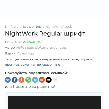
Shrift.pro
Все шрифты
NightWork Regular
NightWork Regular шрифт
Лицензия:
Бесплатный
Автор:
Holis Majid (Jakarta, Indonesia)
Языки:
Латиница
Теги:
декоративные
,
интересные
,
комичные
,
от руки
,
пропись
,
рукописные
,
сказочные
Пожалуйста, поделитесь ссылкой:
или
Помогите на развитие!