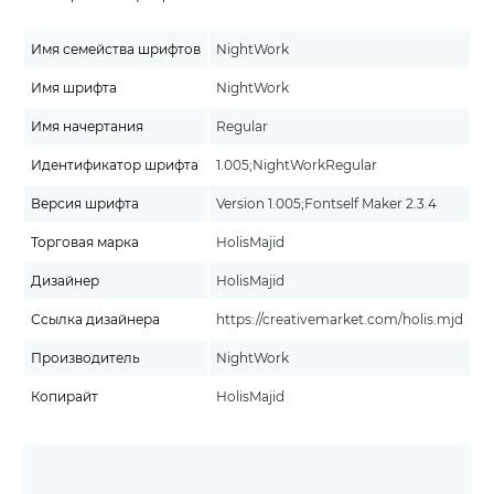
Имя семейства шрифтов
NightWork
Имя шрифта
NightWork
Имя начертания
Regular
Идентификатор шрифта
1.005;NightWorkRegular
Версия шрифта
Version 1.005;Fontself Maker 2.3.4
Торговая марка
HolisMajid
Дизайнер
HolisMajid
Ссылка дизайнера
https://creativemarket.com/holis.mjd
Производитель
NightWork
Копирайт
HolisMajid