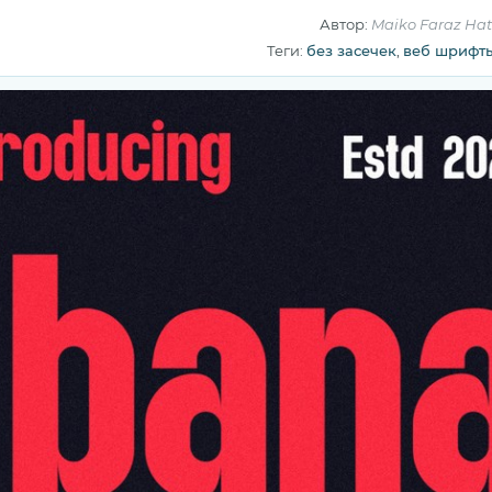
Автор:
Maiko Faraz Hat
Теги:
без засечек
,
веб шрифт