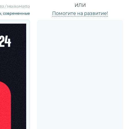
ИЛИ
ta / MaikoHatta
Помогите на развитие!
ы
,
современные