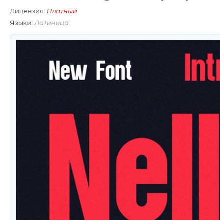
Лицензия:
Платный
Языки:
Латиница