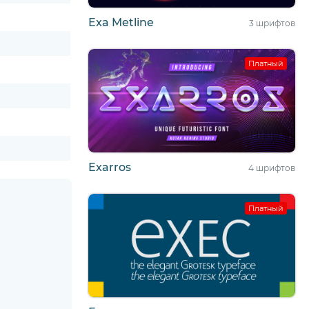
Exa Metline
3 шрифтов
Платный
Exarros
4 шрифтов
Платный