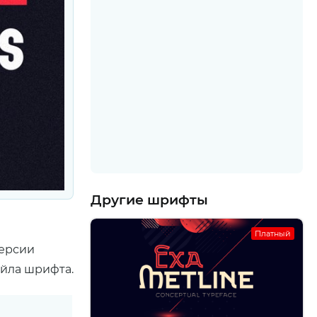
Другие шрифты
Платный
версии
айла шрифта.