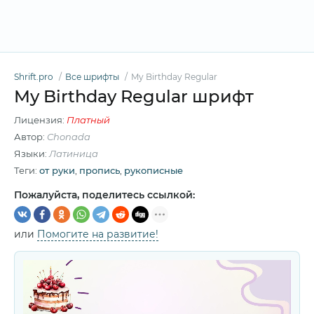
Shrift.pro
Все шрифты
My Birthday Regular
My Birthday Regular шрифт
Лицензия:
Платный
Автор:
Chonada
Языки:
Латиница
Теги:
от руки
,
пропись
,
рукописные
Пожалуйста, поделитесь ссылкой:
или
Помогите на развитие!