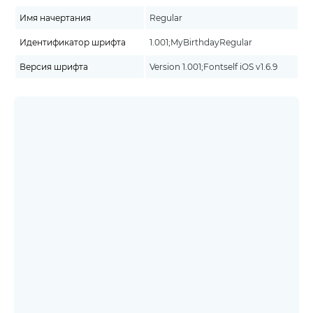
Имя начертания
Regular
Идентификатор шрифта
1.001;MyBirthdayRegular
Версия шрифта
Version 1.001;Fontself iOS v1.6.9