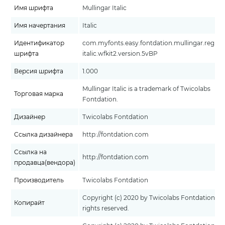
Имя шрифта
Mullingar Italic
Имя начертания
Italic
Идентификатор
com.myfonts.easy.fontdation.mullingar.regula
шрифта
italic.wfkit2.version.5vBP
Версия шрифта
1.000
Mullingar Italic is a trademark of Twicolabs
Торговая марка
Fontdation.
Дизайнер
Twicolabs Fontdation
Ссылка дизайнера
http://fontdation.com
Ссылка на
http://fontdation.com
продавца(вендора)
Производитель
Twicolabs Fontdation
Copyright (c) 2020 by Twicolabs Fontdation. Al
Копирайт
rights reserved.