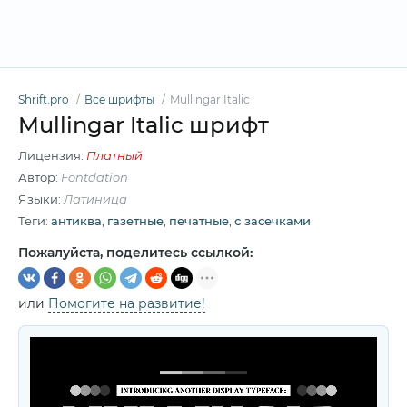
Shrift.pro
Все шрифты
Mullingar Italic
Mullingar Italic шрифт
Лицензия:
Платный
Автор:
Fontdation
Языки:
Латиница
Теги:
антиква
,
газетные
,
печатные
,
с засечками
Пожалуйста, поделитесь ссылкой:
или
Помогите на развитие!