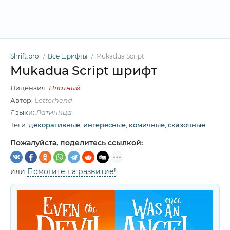
Shrift.pro
Все шрифты
Mukadua Script
Mukadua Script шрифт
Лицензия:
Платный
Автор:
Letterhend
Языки:
Латиница
Теги:
декоративные
,
интересные
,
комичные
,
сказочные
Пожалуйста, поделитесь ссылкой:
или
Помогите на развитие!