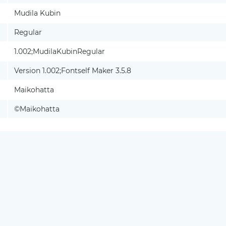
Mudila Kubin
Regular
1.002;MudilaKubinRegular
Version 1.002;Fontself Maker 3.5.8
Maikohatta
©Maikohatta