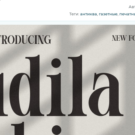
Ав
Теги:
антиква
,
газетные
,
печатн