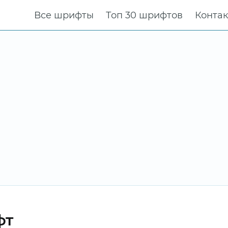
Все шрифты
Топ 30 шрифтов
Конта
фт