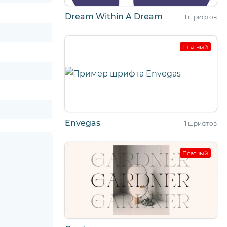
Dream Within A Dream
1 шрифтов
Платный
Envegas
1 шрифтов
Платный