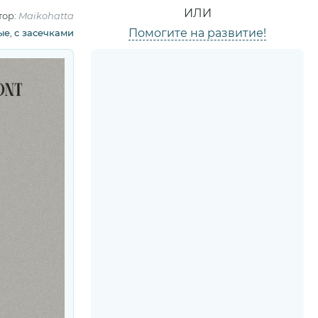
ИЛИ
тор:
Maikohatta
Помогите на развитие!
ые
,
с засечками