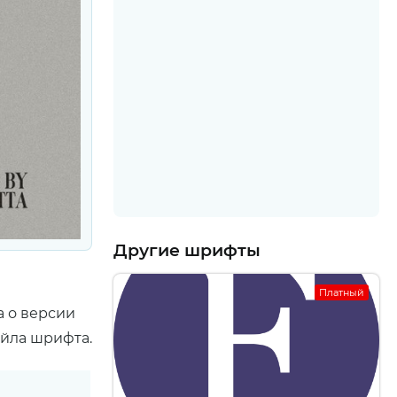
Другие шрифты
Платный
а о версии
айла шрифта.