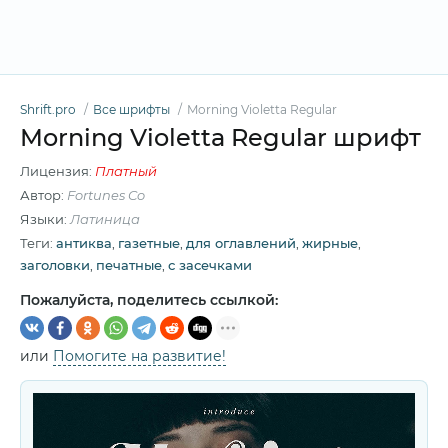
Shrift.pro
Все шрифты
Morning Violetta Regular
Morning Violetta Regular шрифт
Лицензия:
Платный
Автор:
Fortunes Co
Языки:
Латиница
Теги:
антиква
,
газетные
,
для оглавлений
,
жирные
,
заголовки
,
печатные
,
с засечками
Пожалуйста, поделитесь ссылкой:
или
Помогите на развитие!