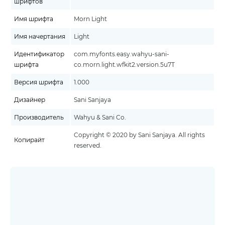
шрифтов
Имя шрифта
Morn Light
Имя начертания
Light
Идентификатор
com.myfonts.easy.wahyu-sani-
шрифта
co.morn.light.wfkit2.version.5u7T
Версия шрифта
1.000
Дизайнер
Sani Sanjaya
Производитель
Wahyu & Sani Co.
Copyright © 2020 by Sani Sanjaya. All rights
Копирайт
reserved.