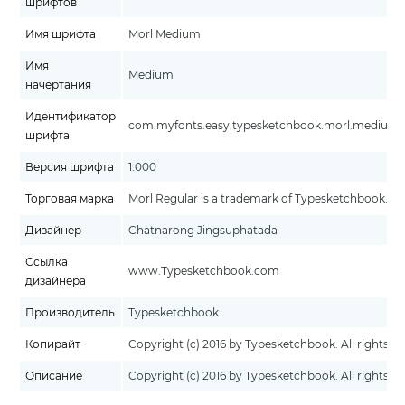
шрифтов
Имя шрифта
Morl Medium
Имя
Medium
начертания
Идентификатор
com.myfonts.easy.typesketchbook.morl.medium.wf
шрифта
Версия шрифта
1.000
Торговая марка
Morl Regular is a trademark of Typesketchbook.
Дизайнер
Chatnarong Jingsuphatada
Ссылка
www.Typesketchbook.com
дизайнера
Производитель
Typesketchbook
Копирайт
Copyright (c) 2016 by Typesketchbook. All rights re
Описание
Copyright (c) 2016 by Typesketchbook. All rights re