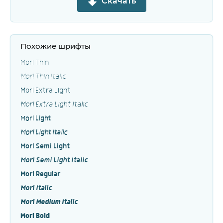
Скачать
Похожие шрифты
Morl Thin
Morl Thin Italic
Morl Extra Light
Morl Extra Light Italic
Morl Light
Morl Light Italic
Morl Semi Light
Morl Semi Light Italic
Morl Regular
Morl Italic
Morl Medium Italic
Morl Bold