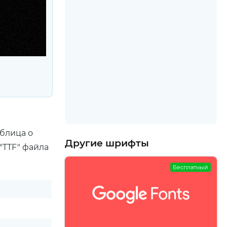
аблица о
Другие шрифты
"TTF" файла
Бесплатный