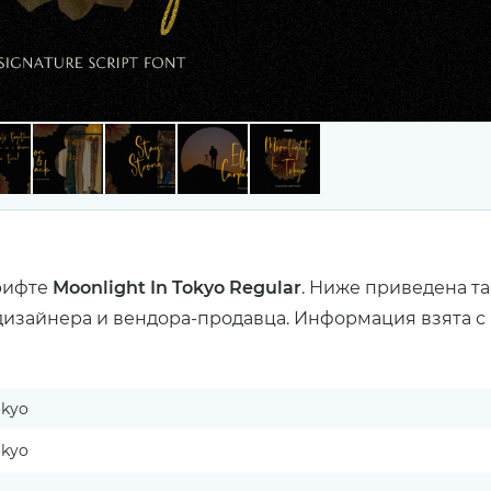
рифте
Moonlight In Tokyo Regular
. Ниже приведена т
дизайнера и вендора-продавца. Информация взята с 
okyo
okyo