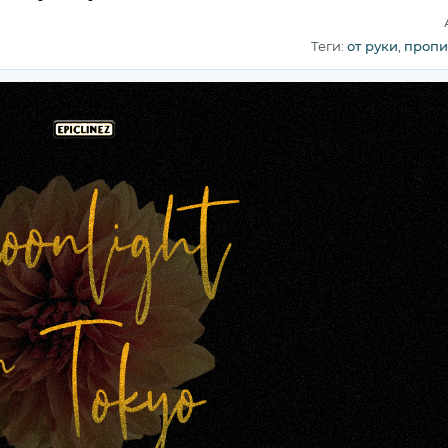
Теги:
от руки
,
пропи