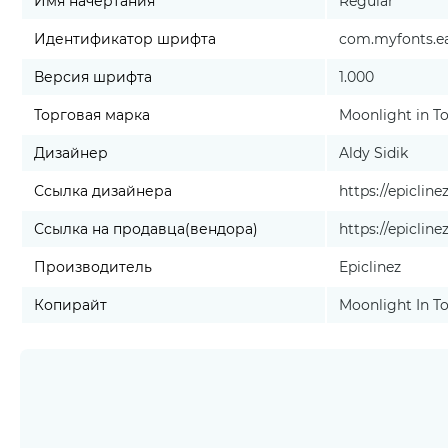
Имя начертания
Regular
Идентификатор шрифта
com.myfonts.eas
Версия шрифта
1.000
Торговая марка
Moonlight in To
Дизайнер
Aldy Sidik
Ссылка дизайнера
https://epiclin
Ссылка на продавца(вендора)
https://epiclin
Производитель
Epiclinez
Копирайт
Moonlight In Tok