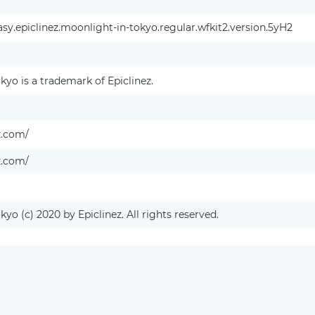
y.epiclinez.moonlight-in-tokyo.regular.wfkit2.version.5yH2
kyo is a trademark of Epiclinez.
ez.com/
ez.com/
yo (c) 2020 by Epiclinez. All rights reserved.