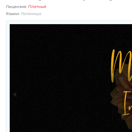
Лицензия:
Платный
Языки:
Латиница