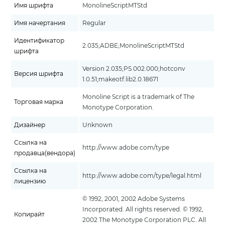
Имя шрифта
MonolineScriptMTStd
Имя начертания
Regular
Идентификатор
2.035;ADBE;MonolineScriptMTStd
шрифта
Version 2.035;PS 002.000;hotconv
Версия шрифта
1.0.51;makeotf.lib2.0.18671
Monoline Script is a trademark of The
Торговая марка
Monotype Corporation.
Дизайнер
Unknown
Ссылка на
http://www.adobe.com/type
продавца(вендора)
Ссылка на
http://www.adobe.com/type/legal.html
лицензию
© 1992, 2001, 2002 Adobe Systems
Incorporated. All rights reserved. © 1992,
Копирайт
2002 The Monotype Corporation PLC. All