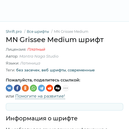
Shrift.pro
Все шрифты
MN Grissee Medium
MN Grissee Medium шрифт
Лицензия:
Платный
Автор:
Mantra Naga Studio
Языки:
Латиница
Теги:
без засечек
,
веб шрифты
,
современные
Пожалуйста, поделитесь ссылкой:
или
Помогите на развитие!
Информация о шрифте