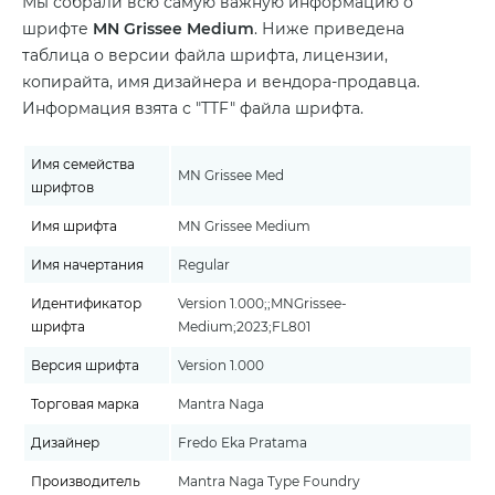
Мы собрали всю самую важную информацию о
шрифте
MN Grissee Medium
. Ниже приведена
таблица о версии файла шрифта, лицензии,
копирайта, имя дизайнера и вендора-продавца.
Информация взята с "TTF" файла шрифта.
Имя семейства
MN Grissee Med
шрифтов
Имя шрифта
MN Grissee Medium
Имя начертания
Regular
Идентификатор
Version 1.000;;MNGrissee-
шрифта
Medium;2023;FL801
Версия шрифта
Version 1.000
Торговая марка
Mantra Naga
Дизайнер
Fredo Eka Pratama
Производитель
Mantra Naga Type Foundry