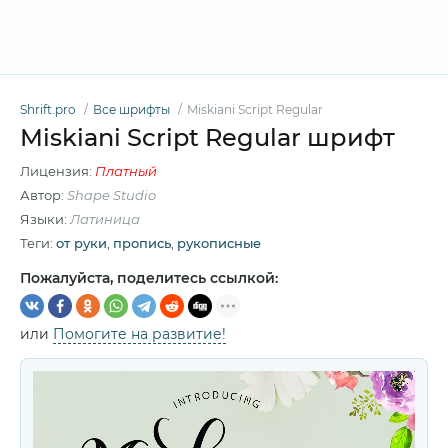
Shrift.pro
Все шрифты
Miskiani Script Regular
Miskiani Script Regular шрифт
Лицензия:
Платный
Автор:
Shape Studio
Языки:
Латиница
Теги:
от руки
,
пропись
,
рукописные
Пожалуйста, поделитесь ссылкой:
или
Помогите на развитие!