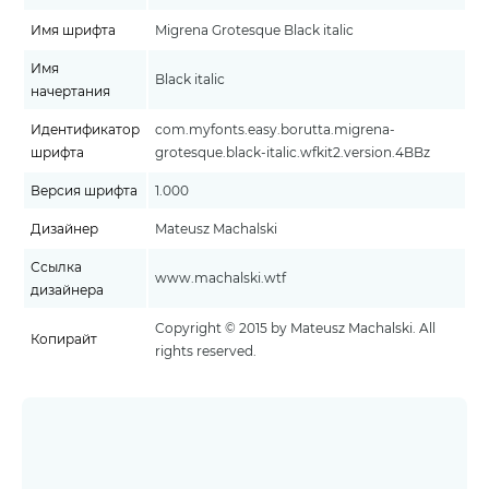
Имя шрифта
Migrena Grotesque Black italic
Имя
Black italic
начертания
Идентификатор
com.myfonts.easy.borutta.migrena-
шрифта
grotesque.black-italic.wfkit2.version.4BBz
Версия шрифта
1.000
Дизайнер
Mateusz Machalski
Ссылка
www.machalski.wtf
дизайнера
Copyright © 2015 by Mateusz Machalski. All
Копирайт
rights reserved.