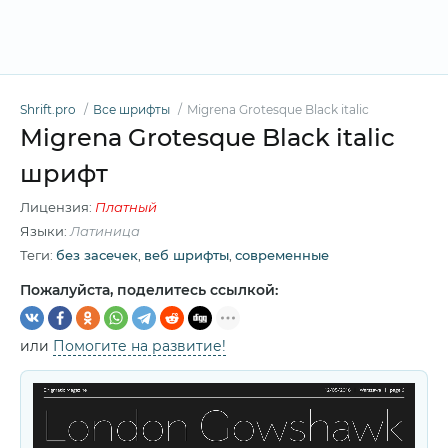
Shrift.pro
Все шрифты
Migrena Grotesque Black italic
Migrena Grotesque Black italic
шрифт
Лицензия:
Платный
Языки:
Латиница
Теги:
без засечек
,
веб шрифты
,
современные
Пожалуйста, поделитесь ссылкой:
или
Помогите на развитие!