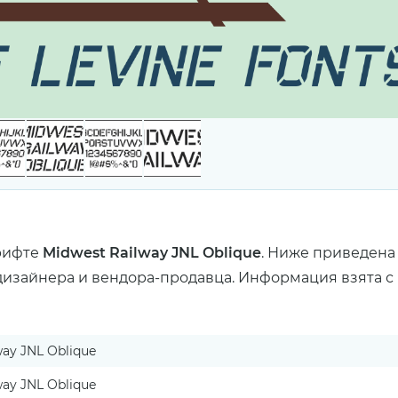
рифте
Midwest Railway JNL Oblique
. Ниже приведена
дизайнера и вендора-продавца. Информация взята с 
way JNL Oblique
way JNL Oblique