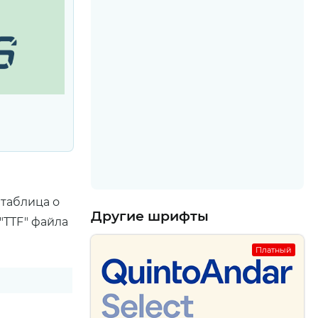
 таблица о
Другие шрифты
"TTF" файла
Платный