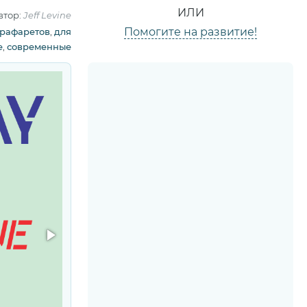
ИЛИ
втор:
Jeff Levine
Помогите на развитие!
трафаретов
,
для
е
,
современные