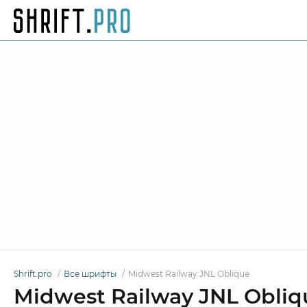
Shrift.pro
Все шрифты
Midwest Railway JNL Oblique
Midwest Railway JNL Obli