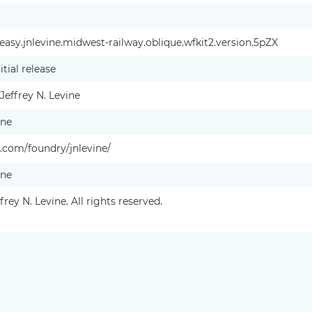
asy.jnlevine.midwest-railway.oblique.wfkit2.version.5pZX
itial release
Jeffrey N. Levine
ine
com/foundry/jnlevine/
ine
frey N. Levine. All rights reserved.