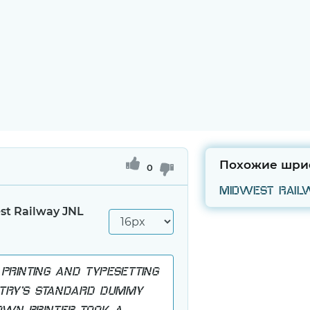
Похожие шри
0
st Railway JNL