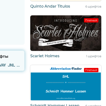
Quinto Andar Titulos
6 шрифтов
Платный
Scarlet Holmes
фты
1 шрифтов
Midwest Railway JNL Regular
Платный
Schmidt Hammer Lassen
6 шрифтов