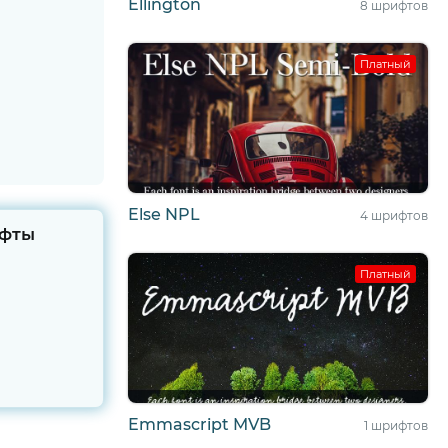
Ellington
8 шрифтов
Платный
Else NPL
4 шрифтов
фты
Платный
Emmascript MVB
1 шрифтов