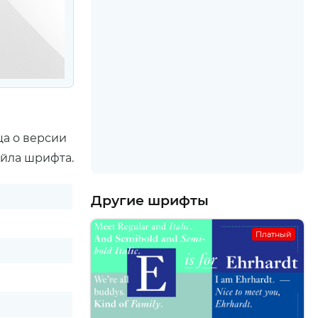
ца о версии
айла шрифта.
Другие шрифты
Платный