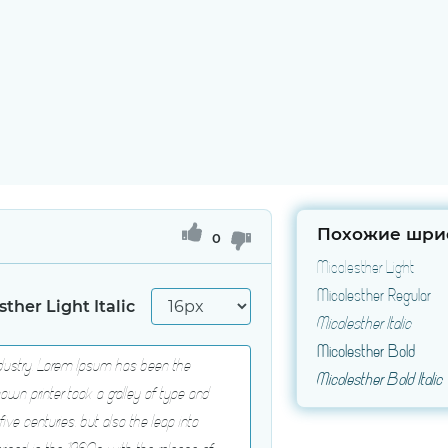
Похожие шри
0
Micolesther Light
Micolesther Regular
sther Light Italic
Micolesther Italic
Micolesther Bold
Micolesther Bold Italic