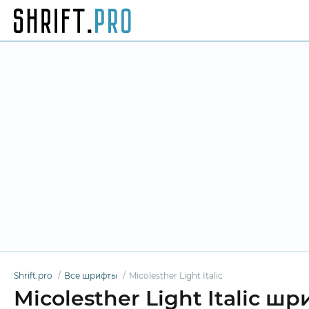
Shrift.pro
Все шрифты
Micolesther Light Italic
Micolesther Light Italic шр