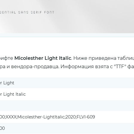
рифте
Micolesther Light Italic
. Ниже приведена табли
ра и вендора-продавца. Информация взята с "TTF" ф
r Light
 Light Italic
000;XXXX;Micolesther-LightItalic;2020;FLVI-609
000