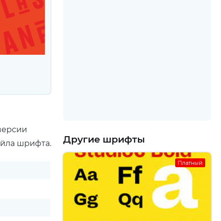
версии
Другие шрифты
айла шрифта.
Платный