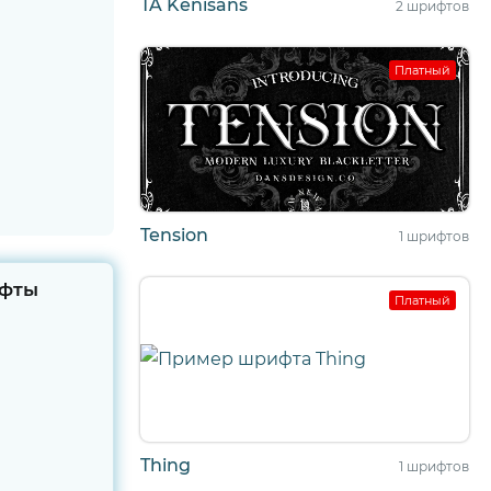
TA Kenisans
2 шрифтов
Платный
Tension
1 шрифтов
фты
Платный
Thing
1 шрифтов