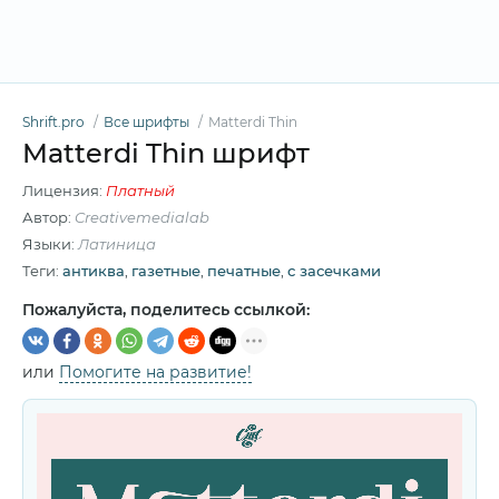
Shrift.pro
Все шрифты
Matterdi Thin
Matterdi Thin шрифт
Лицензия:
Платный
Автор:
Creativemedialab
Языки:
Латиница
Теги:
антиква
,
газетные
,
печатные
,
с засечками
Пожалуйста, поделитесь ссылкой:
или
Помогите на развитие!