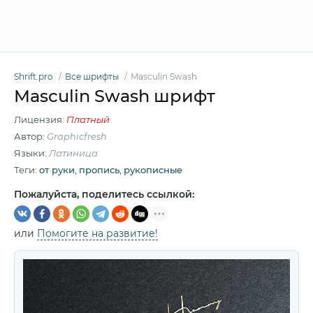
Shrift.pro
Все шрифты
Masculin Swash
Masculin Swash шрифт
Лицензия:
Платный
Автор:
Graphicfresh
Языки:
Латиница
Теги:
от руки
,
пропись
,
рукописные
Пожалуйста, поделитесь ссылкой:
или
Помогите на развитие!