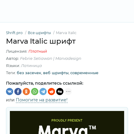
Shrift.pro
Все шрифты
Marva Italic
Marva Italic шрифт
Лицензия:
Платный
Автор:
Febrie Setiawan | Marvadesign
Языки:
Латиница
Теги:
без засечек
,
веб шрифты
,
современные
Пожалуйста, поделитесь ссылкой:
или
Помогите на развитие!