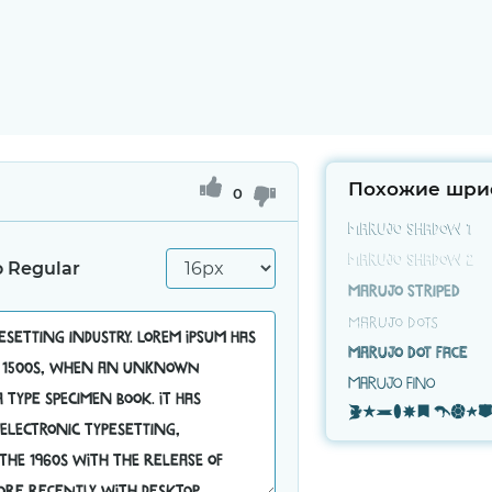
Похожие шри
0
Marujo Shadow 1
Marujo Shadow 2
 Regular
Marujo Striped
Marujo Dots
Marujo Dot face
Marujo Fino
Marujo Pic