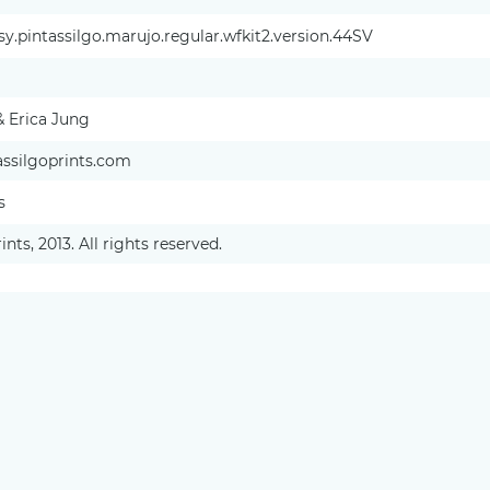
y.pintassilgo.marujo.regular.wfkit2.version.44SV
& Erica Jung
assilgoprints.com
s
nts, 2013. All rights reserved.