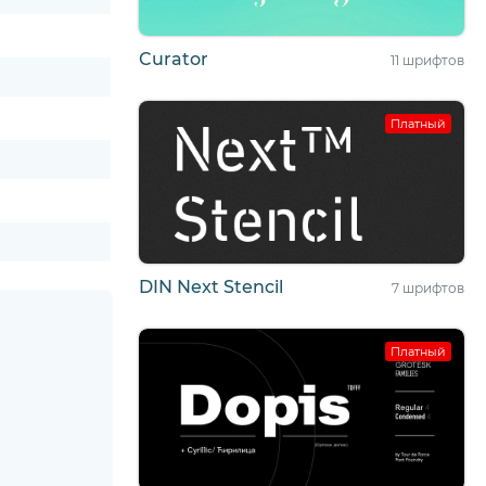
Curator
11 шрифтов
Платный
DIN Next Stencil
7 шрифтов
Платный