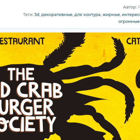
Автор:
P
Теги:
3d
,
декоративные
,
для контура
,
жирные
,
интере
огромные