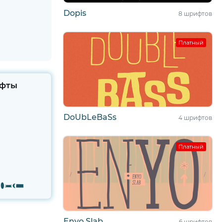
Dopis
8 шрифтов
Платный
фты
DoUbLeBaSs
4 шрифтов
Платный
tures
Enyo Slab
6 шрифтов