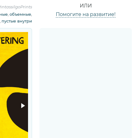
ИЛИ
intassilgoPrints
Помогите на развитие!
сные
,
объемные
,
,
пустые внутри