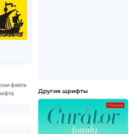
рсии файла
Другие шрифты
рифта.
Платный