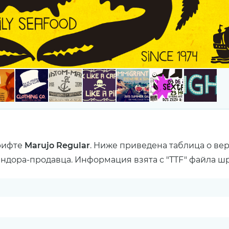
рифте
Marujo Regular
. Ниже приведена таблица о ве
ендора-продавца. Информация взята с "TTF" файла ш