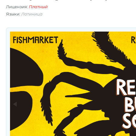
Лицензия:
Платный
Языки:
Латиница