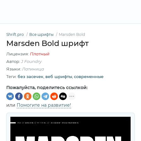
Shrift.pro
Все шрифты
Marsden Bold
Marsden Bold шрифт
Лицензия:
Платный
Автор:
J Foundry
Языки:
Латиница
Теги:
без засечек
,
веб шрифты
,
современные
Пожалуйста, поделитесь ссылкой:
или
Помогите на развитие!